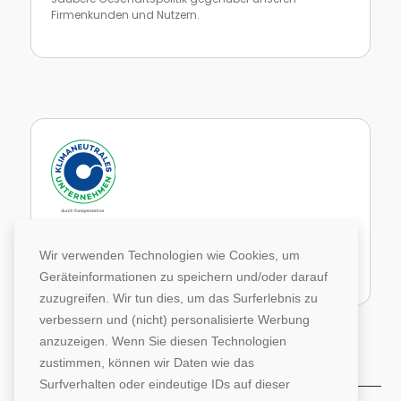
Firmenkunden und Nutzern.
Zur Website von faire Jobbörsen
Im Rahmen unseres Engagements in der Allianz für
Klima und Entwicklung gleichen wir unsere CO2-
Wir verwenden Technologien wie Cookies, um
Emissionen durch weltweite Projekte aus.
Geräteinformationen zu speichern und/oder darauf
Zur Website von Climate Extender: Klimaneutrales Unternehmen
zuzugreifen. Wir tun dies, um das Surferlebnis zu
verbessern und (nicht) personalisierte Werbung
anzuzeigen. Wenn Sie diesen Technologien
zustimmen, können wir Daten wie das
Surfverhalten oder eindeutige IDs auf dieser