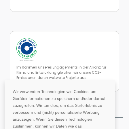
Zur Website von faire Jobbörsen
Im Rahmen unseres Engagements in der Allianz für
Klima und Entwicklung gleichen wir unsere CO2-
Emissionen durch weltweite Projekte aus.
Zur Website von Climate Extender: Klimaneutrales Unternehmen
Wir verwenden Technologien wie Cookies, um
Geräteinformationen zu speichern und/oder darauf
zuzugreifen. Wir tun dies, um das Surferlebnis zu
verbessern und (nicht) personalisierte Werbung
anzuzeigen. Wenn Sie diesen Technologien
zustimmen, können wir Daten wie das
©1996-2026 Deutsche Hochschulwerbung und -